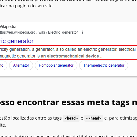
icar na página do seu site.
sso encontrar essas meta tags 
estão localizadas entre as tags
e
e, para otimiza
<head>
</head>
te.
mplo abaixo de como as meta tags de título e descrição se parec