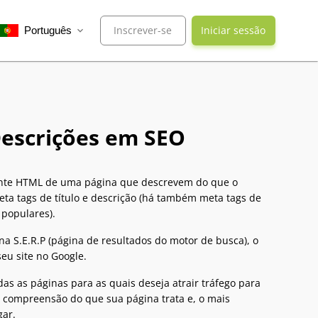
Inscrever-se
Iniciar sessão
Português
expand_more
Descrições em SEO
fonte HTML de uma página que descrevem do que o
ta tags de título e descrição (há também meta tags de
 populares).
a S.E.R.P (página de resultados do motor de busca), o
eu site no Google.
das as páginas para as quais deseja atrair tráfego para
a compreensão do que sua página trata e, o mais
gar.