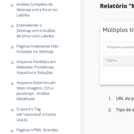
Análise Completa de
Relatório "
Sitemap.xml e Erros no
Labrika
Entendendo o
Sitemap.xml e Análise
de Erros com Labrika
Páginas Indexáveis Não
Incluídas no Sitemap
Arquivos Perdidos em
Websites: Problemas,
Impactos e Soluções
Arquivos Externos em
Sites: Imagens, CSS e
JavaScript - Análise
URL da p
Detalhada
O que é o Tag
Tipo de 
rel='canonical' e Como
Usá-lo
Páginas HTML Grandes: