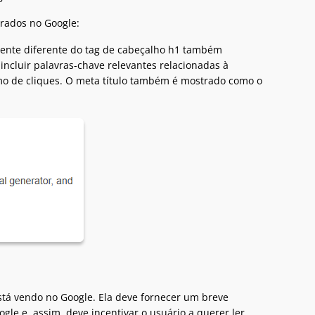
trados no Google:
mente diferente do tag de cabeçalho h1 também
incluir palavras-chave relevantes relacionadas à
imo de cliques. O meta título também é mostrado como o
tá vendo no Google. Ela deve fornecer um breve
le e, assim, deve incentivar o usuário a querer ler