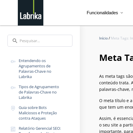
Funcionalidades
expand_more
Início
/
Meta Tags: I
search
Meta Ta
Entendendo os
Agrupamentos de
Palavras-Chave no
As meta tags sã
Labrika
conteúdo trata. 
Tipos de Agrupamento
palavras-chave, 
de Palavras-Chave no
Labrika
O meta título e 
que tem um enorm
Guia sobre Bots
Maliciosos e Proteção
contra Ataques
Assim, é essenci
o seu site a par
Relatório Gerencial SEO:
importante, para