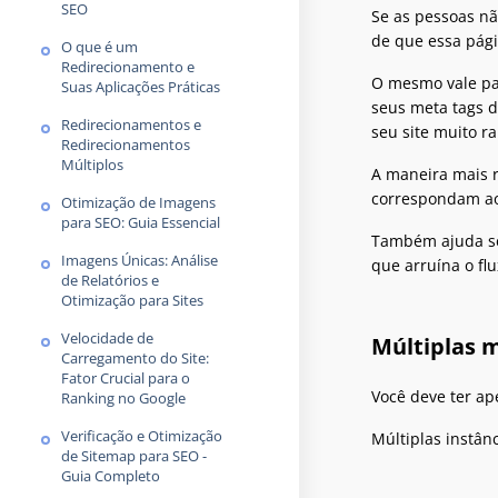
SEO
Se as pessoas nã
de que essa pági
O que é um
Redirecionamento e
O mesmo vale par
Suas Aplicações Práticas
seus meta tags d
Redirecionamentos e
seu site muito 
Redirecionamentos
Múltiplos
A maneira mais r
correspondam ao
Otimização de Imagens
para SEO: Guia Essencial
Também ajuda se 
Imagens Únicas: Análise
que arruína o fl
de Relatórios e
Otimização para Sites
Velocidade de
Múltiplas m
Carregamento do Site:
Fator Crucial para o
Você deve ter ap
Ranking no Google
Verificação e Otimização
Múltiplas instân
de Sitemap para SEO -
Guia Completo