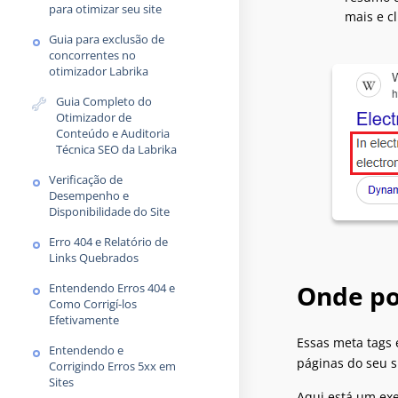
para otimizar seu site
mais e cl
Guia para exclusão de
concorrentes no
otimizador Labrika
Guia Completo do
Otimizador de
Conteúdo e Auditoria
Técnica SEO da Labrika
Verificação de
Desempenho e
Disponibilidade do Site
Erro 404 e Relatório de
Links Quebrados
Onde po
Entendendo Erros 404 e
Como Corrigí-los
Efetivamente
Essas meta tags 
Entendendo e
páginas do seu si
Corrigindo Erros 5xx em
Sites
Aqui está um exe