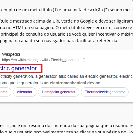
xemplo de um meta título (1) e uma meta descrição (2) sendo mos
ítulo é mostrado acima da URL verde no Google e deve ser ligeira
do no HTML da sua página. O meta título deve ser curto, conciso e 
 principal da consulta do usuário se você quiser incentivar o máx
 página na aba do seu navegador para facilitar a referência:
escrição é um resumo do conteúdo da sua página que o usuário es
o que o usuário provavelmente verá se clicar na sua página no Goog