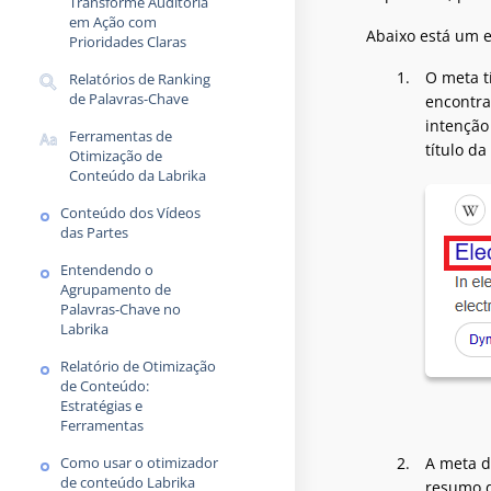
Transforme Auditoria
em Ação com
Abaixo está um e
Prioridades Claras
O meta t
Relatórios de Ranking
de Palavras-Chave
encontra
intenção
Ferramentas de
título da
Otimização de
Conteúdo da Labrika
Conteúdo dos Vídeos
das Partes
Entendendo o
Agrupamento de
Palavras-Chave no
Labrika
Relatório de Otimização
de Conteúdo:
Estratégias e
Ferramentas
Como usar o otimizador
A meta d
de conteúdo Labrika
resumo d