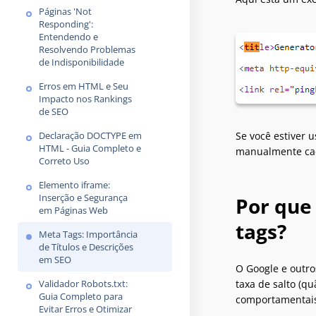
Páginas 'Not
Responding':
Entendendo e
Resolvendo Problemas
de Indisponibilidade
Erros em HTML e Seu
Impacto nos Rankings
de SEO
Declaração DOCTYPE em
Se você estiver
HTML - Guia Completo e
manualmente cad
Correto Uso
Elemento iframe:
Inserção e Segurança
Por que
em Páginas Web
tags?
Meta Tags: Importância
de Títulos e Descrições
em SEO
O Google e outro
Validador Robots.txt:
taxa de salto (q
Guia Completo para
comportamentais
Evitar Erros e Otimizar