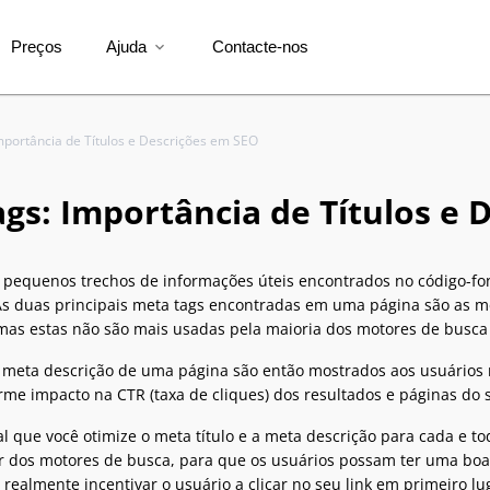
Preços
Ajuda
Contacte-nos
expand_more
mportância de Títulos e Descrições em SEO
gs: Importância de Títulos e 
o pequenos trechos de informações úteis encontrados no código-
As duas principais meta tags encontradas em uma página são as me
mas estas não são mais usadas pela maioria dos motores de busca
a meta descrição de uma página são então mostrados aos usuários n
e impacto na CTR (taxa de cliques) dos resultados e páginas do s
al que você otimize o meta título e a meta descrição para cada e to
tir dos motores de busca, para que os usuários possam ter uma bo
 realmente incentivar o usuário a clicar no seu link em primeiro lu