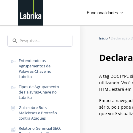
Funcionalidades
expand_more
Início
/
Declaração 
search
Declar
Entendendo os
Agrupamentos de
Palavras-Chave no
A tag DOCTYPE si
Labrika
utilizando. Você
Tipos de Agrupamento
HTML estará em 
de Palavras-Chave no
Labrika
Embora navegado
sério, pois pode
Guia sobre Bots
Maliciosos e Proteção
que você visuali
contra Ataques
Relatório Gerencial SEO: