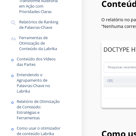
Transforme Auditoria
Conteúd
em Ação com
Prioridades Claras
O relatório no p
Relatórios de Ranking
“Nenhuma corres
de Palavras-Chave
Ferramentas de
Otimização de
Conteúdo da Labrika
Conteúdo dos Vídeos
das Partes
Entendendo o
Agrupamento de
Palavras-Chave no
Labrika
Relatório de Otimização
de Conteúdo:
Estratégias e
Ferramentas
Como usar o otimizador
Como us
de conteúdo Labrika