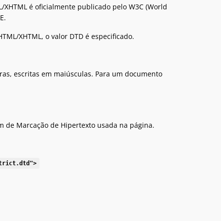
/XHTML é oficialmente publicado pelo W3C (World
E.
HTML/XHTML, o valor DTD é especificado.
etras, escritas em maiúsculas. Para um documento
m de Marcação de Hipertexto usada na página.
trict.dtd">