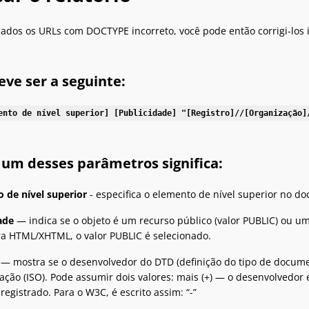
cados os URLs com DOCTYPE incorreto, você pode então corrigi-los 
eve ser a seguinte:
ento de nível superior] [Publicidade] "[Registro]//[Organização]
 um desses parâmetros significa:
 de nível superior
- especifica o elemento de nível superior no d
ade
— indica se o objeto é um recurso público (valor PUBLIC) ou u
ara HTML/XHTML, o valor PUBLIC é selecionado.
— mostra se o desenvolvedor do DTD (definição do tipo de documen
ação (ISO). Pode assumir dois valores: mais (+) — o desenvolvedor 
registrado. Para o W3C, é escrito assim: “-”