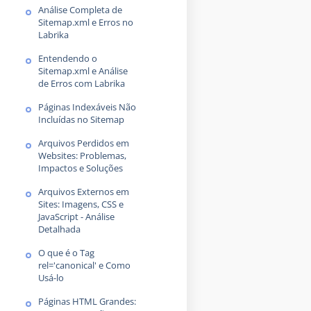
Análise Completa de
Sitemap.xml e Erros no
Labrika
Entendendo o
Sitemap.xml e Análise
de Erros com Labrika
Páginas Indexáveis Não
Incluídas no Sitemap
Arquivos Perdidos em
Websites: Problemas,
Impactos e Soluções
Arquivos Externos em
Sites: Imagens, CSS e
JavaScript - Análise
Detalhada
O que é o Tag
rel='canonical' e Como
Usá-lo
Páginas HTML Grandes: