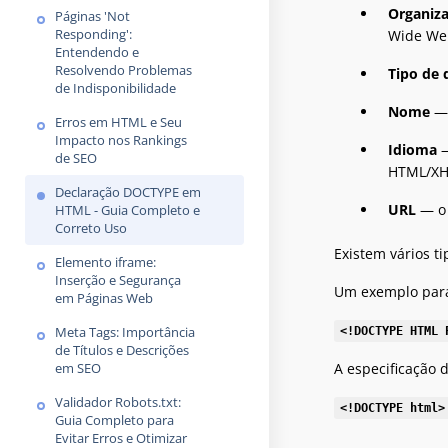
Organiz
Páginas 'Not
Responding':
Wide Web
Entendendo e
Resolvendo Problemas
Tipo de
de Indisponibilidade
Nome
— 
Erros em HTML e Seu
Impacto nos Rankings
Idioma
—
de SEO
HTML/XHT
Declaração DOCTYPE em
URL
— o 
HTML - Guia Completo e
Correto Uso
Existem vários 
Elemento iframe:
Inserção e Segurança
Um exemplo para
em Páginas Web
Meta Tags: Importância
<!DOCTYPE HTML 
de Títulos e Descrições
A especificação 
em SEO
Validador Robots.txt:
<!DOCTYPE html>
Guia Completo para
Evitar Erros e Otimizar