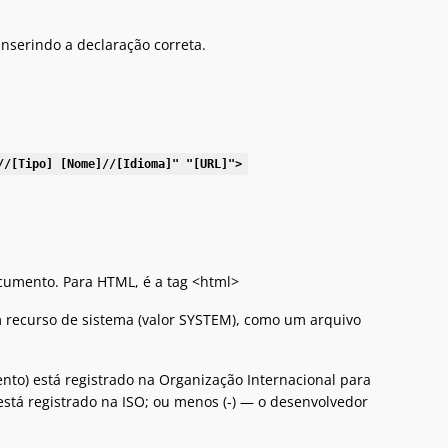
inserindo a declaração correta.
//[Tipo] [Nome]//[Idioma]" "[URL]">
ocumento. Para HTML, é a tag <html>
m recurso de sistema (valor SYSTEM), como um arquivo
to) está registrado na Organização Internacional para
está registrado na ISO; ou menos (-) — o desenvolvedor