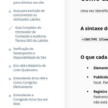
para otimizar seu site
Uma vez identifi
Guia para exclusão de
concorrentes no
otimizador Labrika
A sintaxe d
Guia Completo do
Otimizador de
Conteúdo e Auditoria
<!DOCTYPE [Elem
Técnica SEO da Labrika
Verificação de
Desempenho e
O que cada
Disponibilidade do Site
Erro 404 e Relatório de
Elemento
Links Quebrados
Publicid
Entendendo Erros 404 e
local. P
Como Corrigí-los
Efetivamente
Registro
Entendendo e
Padroniz
Corrigindo Erros 5xx em
não está 
Sites