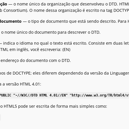
ação
— o nome único da organização que desenvolveu o DTD. HTML
 Consortium). O nome dessa organização é escrito na tag DOCTYP
 documento
— o tipo de documento que está sendo descrito. Para 
o nome único do documento para descrever o DTD.
 indica o idioma no qual o texto está escrito. Consiste em duas l
ML em inglês, você escreveria: (EN)
endereço do documento com o DTD.
tipos de DOCTYPE; eles diferem dependendo da versão da Linguage
 a versão HTML 4.01:
PUBLIC "-//W3C//DTD HTML 4.01//EN" "http://www.w3.org/TR/html4/s
do HTML5 pode ser escrita de forma mais simples como: