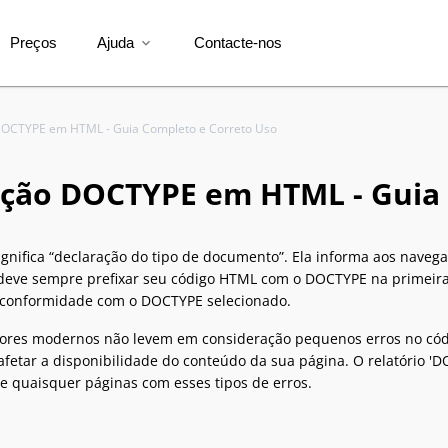
Preços
Ajuda
Contacte-nos
expand_more
DOCTYPE em HTML - Guia Completo e Correto Uso
ação DOCTYPE em HTML - Guia 
gnifica “declaração do tipo de documento”. Ela informa aos nave
 deve sempre prefixar seu código HTML com o DOCTYPE na primeira 
conformidade com o DOCTYPE selecionado.
res modernos não levem em consideração pequenos erros no có
 afetar a disponibilidade do conteúdo da sua página. O relatório '
ze quaisquer páginas com esses tipos de erros.