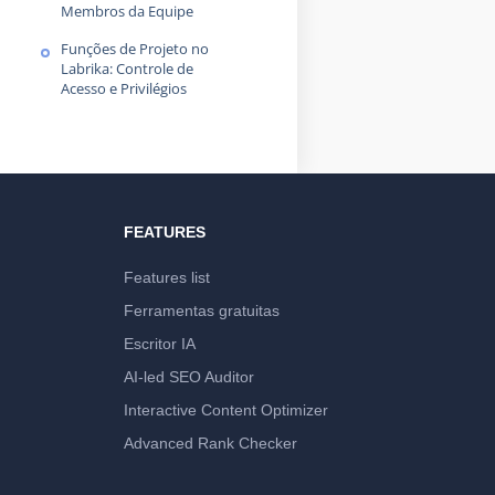
Membros da Equipe
Funções de Projeto no
Labrika: Controle de
Acesso e Privilégios
FEATURES
Features list
Ferramentas gratuitas
Escritor IA
AI-led SEO Auditor
Interactive Content Optimizer
Advanced Rank Checker