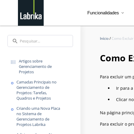
Funcionalidades
expand_more
Início
/
Como Excluir
search
Como Ex
Artigos sobre
Gerenciamento de
Projetos
Para excluir um 
Camadas Principais no
Gerenciamento de
Ir para a
Projetos: Tarefas,
Quadros e Projetos
Clicar no
Criando uma Nova Placa
Na página princi
no Sistema de
Gerenciamento de
Para excluir o pr
Projetos Labrika