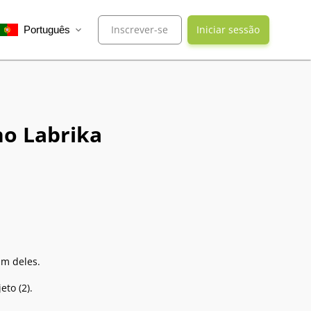
Inscrever-se
Iniciar sessão
Português
expand_more
no Labrika
um deles.
eto (2).