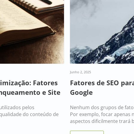
Junho 2, 2025
imização: Fatores
Fatores de SEO para
nqueamento e Site
Google
utilizados pelos
Nenhum dos grupos de fator
 qualidade do conteúdo de
Por exemplo, focar apenas 
aspectos dificilmente trará 