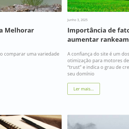
Junho 3, 2025
a Melhorar
Importância de fat
aumentar rankeame
io comparar uma variedade
A confiança do site é um do
otimização para motores de 
“trust” e indica o grau de 
seu domínio
Ler mais…