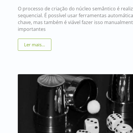
O processo de criação do núcleo semântico é reali
sequencial. É possível usar ferramentas automática
chave, mas também é viável fazer isso manualment
importantes
Ler mais…