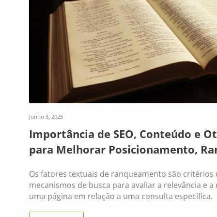
Junho 3, 2025
Importância de SEO, Conteúdo e Ot
para Melhorar Posicionamento, Ra
Os fatores textuais de ranqueamento são critérios 
mecanismos de busca para avaliar a relevância e a
uma página em relação a uma consulta específica.